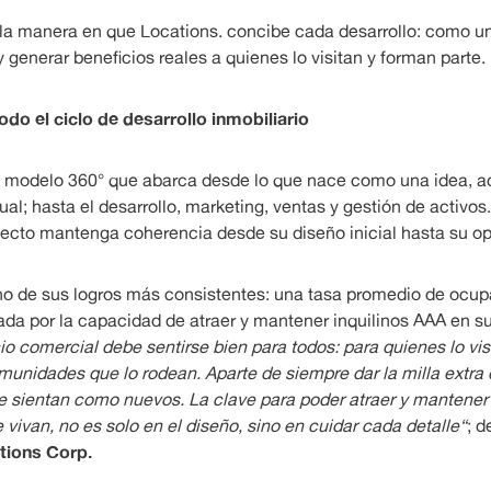
 la manera en que Locations. concibe cada desarrollo: como u
y generar beneficios reales a quienes lo visitan y forman parte.
odo el ciclo de desarrollo inmobiliario
 modelo 360° que abarca desde lo que nace como una idea, adq
ual; hasta el desarrollo, marketing, ventas y gestión de activos
ecto mantenga coherencia desde su diseño inicial hasta su ope
 uno de sus logros más consistentes: una tasa promedio de ocu
ada por la capacidad de atraer y mantener inquilinos AAA en su
o comercial debe sentirse bien para todos: para quienes lo vis
comunidades que lo rodean. Aparte de siempre dar la milla extra
e sientan como nuevos. La clave para poder atraer y mantener 
vivan, no es solo en el diseño, sino en cuidar cada detalle“
; d
tions Corp.