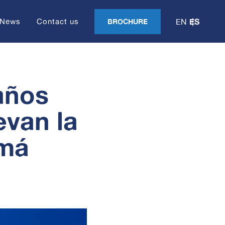
ES
News
Contact us
BROCHURE
EN
años
evan la
amá