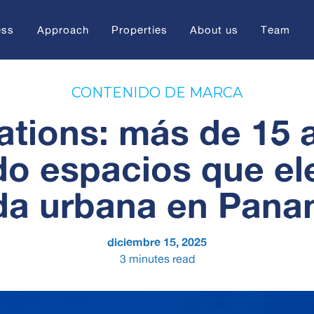
ess
Approach
Properties
About us
Team
CONTENIDO DE MARCA
ations: más de 15 
o espacios que el
da urbana en Pan
diciembre 15, 2025
3
minutes read