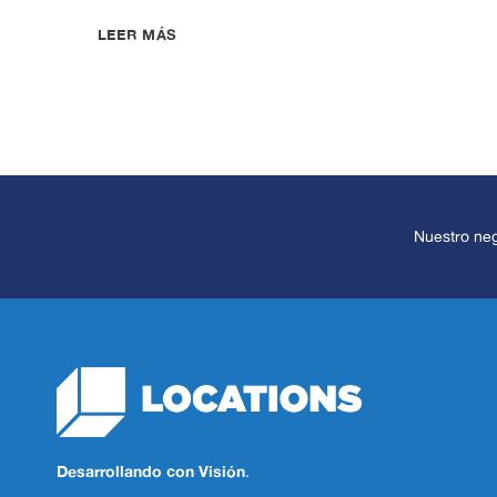
LOCATIONS:
LEER MÁS
MÁS
DE
15
AÑOS
CREANDO
ESPACIOS
QUE
ELEVAN
LA
Nuestro ne
VIDA
URBANA
EN
PANAMÁ
Desarrollando con Visión
.