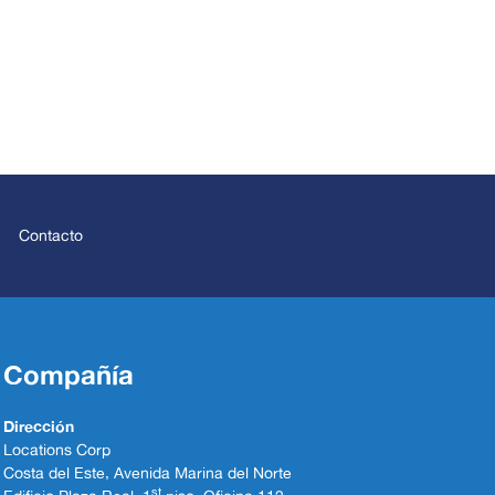
Contacto
Compañía
Dirección
Locations Corp
Costa del Este, Avenida Marina del Norte
st