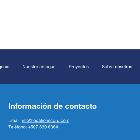
gocio
Nuestro enfoque
Proyectos
Sobre nosotros
Información de contacto
Email:
info@locationscorp.com
Teléfono: +507 830 6364